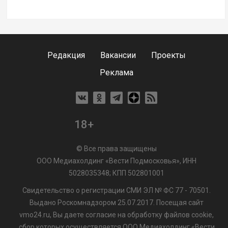
Редакция
Вакансии
Проекты
Реклама
18+
© Все права защищены
ООО Медиахолдинг «Вести Подмосковья», ИНН
5028035348; КПП 502801001
Свидетельство о регистрации СМИ ЭЛ № ФС 77 - 70501.
Выдано Роскомнадзором 25.07.2017. Посещая сайт
vmo24.ru, Вы даете согласие на обработку файлов cookie,
сбор которых осуществляется ООО Медиахолдинг «Вести