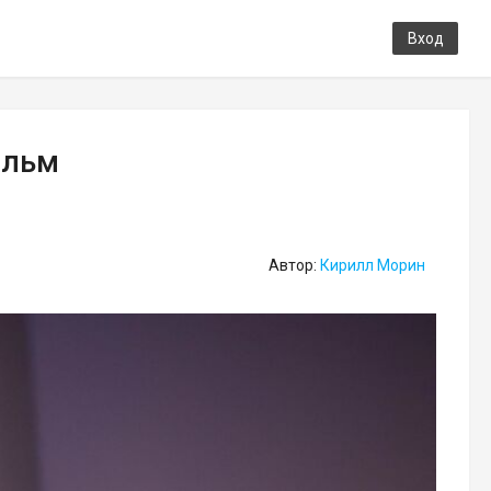
Вход
ильм
Автор:
Кирилл Морин