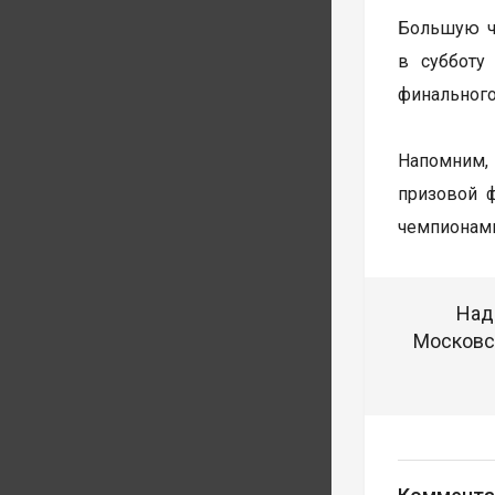
Большую ча
в субботу
финального
Напомним, 
призовой 
чемпионами
Над
Московск