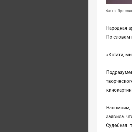
Фото: Ярослав
Народная а
По словам 
«Кстати, м
Подразуме
творческог
кинокартин
Напомним, 
заявила, ч
Судебная 