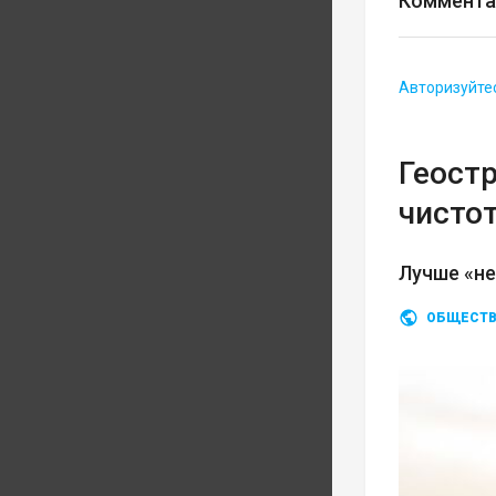
Коммента
Авторизуйте
Геост
чисто
Лучше «не
ОБЩЕСТ