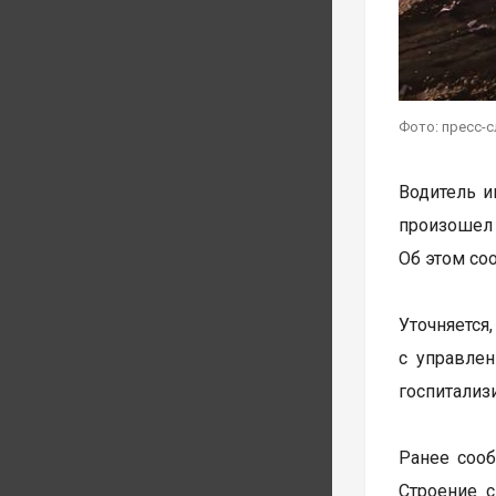
Фото: пресс-
Водитель и
произошел 
Об этом со
Уточняется
с управле
госпитализ
Ранее соо
Строение 