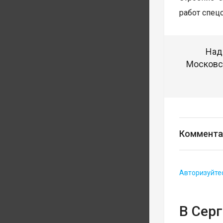
работ спец
Над
Московск
Коммента
Авторизуйте
В Сер