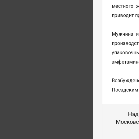
местного 
приводит п
Мужчина и
производст
упаковочн
амфетамин
Возбуждено
Посадским 
Над
Московск