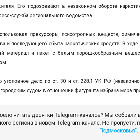
жителя. Его подозревают в незаконном обороте наркот
ресс-служба регионального ведомства.
спользовал прекурсоры психотропных веществ, химиче
ва и последующего сбыта наркотических средств. В ходе
ый материал и пакет с белым порошкообразным веществ
ом.
 уголовное дело по ст. 30 и ст. 228.1 УК РФ (незаконн
городским судом в отношении фигуранта избрана мера пре
оело читать десятки Telegram-каналов? Мы собрали
ого региона в новом Telegram-канале. Не пропусти,
Подмосковья"
.