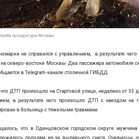
служба прокуратуры Москвы
номарки не справился с управлением, в результате чего
на северо-востоке Москвы. Два пассажира автомобиля ско
общается в Telegram-канале столичной ГИБДД.
, что ДТП произошло на Стартовой улице, недалеко от 33 
нием, в результате чего произошло ДТП с наездом на 
ирован в больницу с тяжелыми травмами.
бщалось, что в Одинцовском городском округе мужчин
сложилось пополам из-за выпавшего снега. Очевидцы о