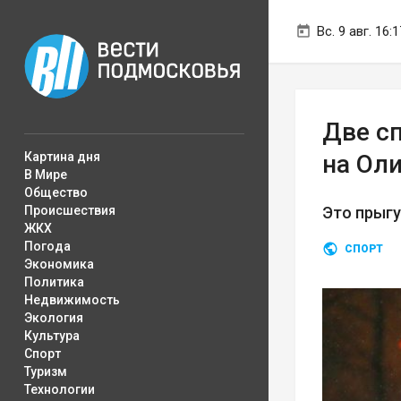
Вс. 9 авг. 16:1
Две с
Картина дня
на Ол
В Мире
Общество
Происшествия
Это прыгу
ЖКХ
Погода
СПОРТ
Экономика
Политика
Недвижимость
Экология
Культура
Спорт
Туризм
Технологии