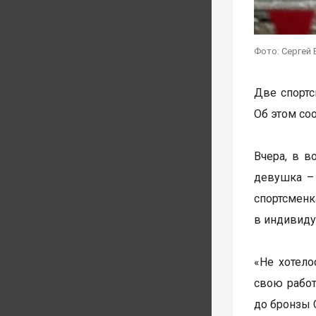
Фото: Сергей 
Две спортс
Об этом со
Вчера, в в
девушка – 
спортсмен
в индивиду
«Не хотело
свою работ
до бронзы 