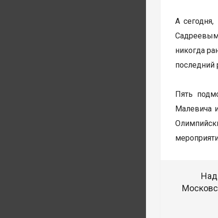
А сегодня
Садреевым 
никогда ра
последний 
Пять подм
Малевича и
Олимпийск
мероприяти
Над
Московск