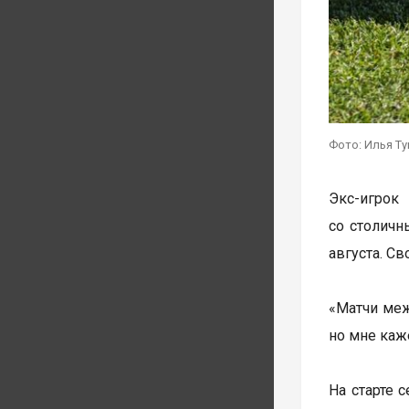
Фото: Илья Т
Экс-игрок
со столичн
августа. С
«Матчи меж
но мне каже
На старте 