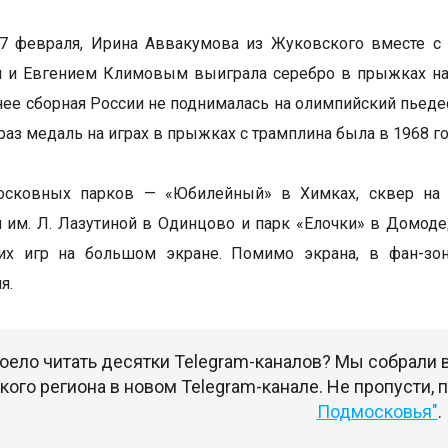
, 7 февраля, Ирина Аввакумова из Жуковского вместе 
и Евгением Климовым выиграла серебро в прыжках на л
нее сборная России не поднималась на олимпийский пьедес
раз медаль на играх в прыжках с трамплина была в 1968 го
осковных парков — «Юбилейный» в Химках, сквер на 
 им. Л. Лазутиной в Одинцово и парк «Елочки» в Домод
их игр на большом экране. Помимо экрана, в фан-зон
я.
оело читать десятки Telegram-каналов? Мы собрали
ого региона в новом Telegram-канале. Не пропусти,
Подмосковья"
.