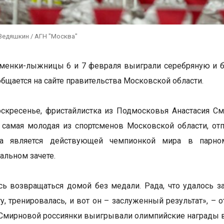
Ведяшкин / АГН "Москва"
менки-лыжницы 6 и 7 февраля выиграли серебряную и б
общается на сайте правительства Московской области.
оскресенье, фристайлистка из Подмосковья Анастасия См
самая молодая из спортсменов Московской области, отп
ка является действующей чемпионкой мира в парно
альном зачете.
сь возвращаться домой без медали. Рада, что удалось за
у, тренировалась, и вот он – заслуженный результат», – 
Смирновой россиянки выигрывали олимпийские награды во