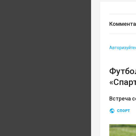
Коммента
Авторизуйте
Футбо
«Спар
Встреча с
СПОРТ