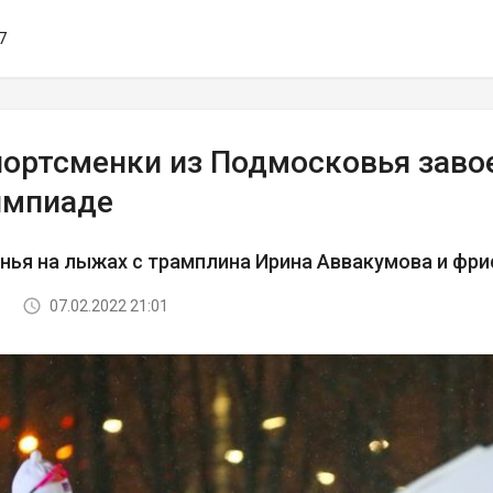
7
портсменки из Подмосковья завое
импиаде
нья на лыжах с трамплина Ирина Аввакумова и фр
07.02.2022 21:01