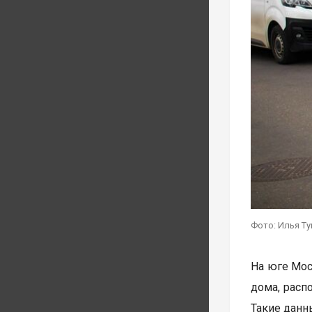
Фото: Илья Т
На юге Мос
дома, расп
Такие дан