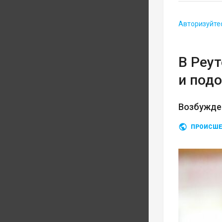
Авторизуйте
В Реу
и под
Возбужде
ПРОИСШЕ