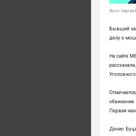
Фото: Сергей 
Бывший зам
делу о мош
На сайте М
рассказали
Уголовного
Отмечается
обвинение
Первая нах
Денис Буца