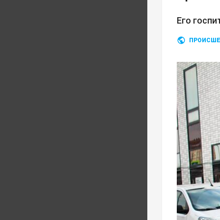
Его госп
ПРОИСШЕ