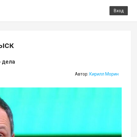
Вход
зыск
 дела
Автор:
Кирилл Морин