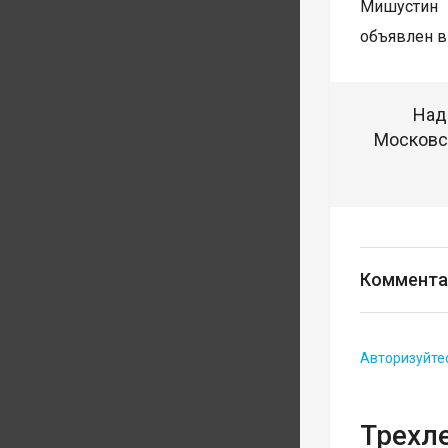
Мишустин 
объявлен в
Над
Московск
Коммента
Авторизуйте
Трехл