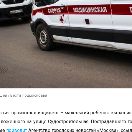
ушев / Вести Подмосковья
квы произошел инцидент – маленький ребенок выпал из 
оложенного на улице Судостроительная. Пострадавшего г
ные
приводит
Агентство городских новостей «Москва», ссыл