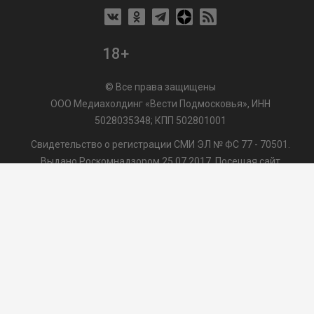
18+
© Все права защищены
ООО Медиахолдинг «Вести Подмосковья», ИНН
5028035348; КПП 502801001
Свидетельство о регистрации СМИ ЭЛ № ФС 77 - 70501.
Выдано Роскомнадзором 25.07.2017. Посещая сайт
vmo24.ru, Вы даете согласие на обработку файлов cookie,
сбор которых осуществляется ООО Медиахолдинг «Вести
Подмосковья» на условиях
Пользовательского
соглашения
обработки файлов cookie. ООО "ВП" также
может использовать указанные данные для их
последующей обработки системами Яндекс.Метрика и
др., которая осуществляется с целью функционирования
сайта vmo24.ru.