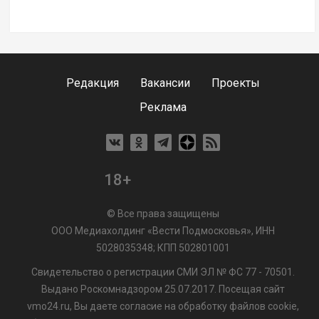
Редакция
Вакансии
Проекты
Реклама
18+
© Все права защищены
ООО Медиахолдинг «Вести Подмосковья», ИНН
5028035348; КПП 502801001
Свидетельство о регистрации СМИ ЭЛ № ФС 77 - 70501.
Выдано Роскомнадзором 25.07.2017. Посещая сайт
vmo24.ru, Вы даете согласие на обработку файлов cookie,