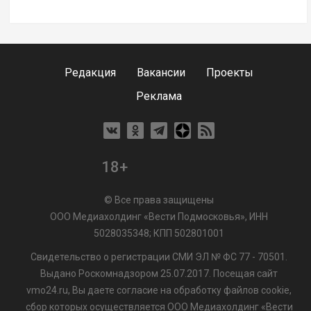
Редакция
Вакансии
Проекты
Реклама
18+
© Все права защищены
ООО Медиахолдинг «Вести Подмосковья», ИНН
5028035348; КПП 502801001
Свидетельство о регистрации СМИ ЭЛ № ФС 77 - 70501.
Выдано Роскомнадзором 25.07.2017. Посещая сайт
vmo24.ru, Вы даете согласие на обработку файлов cookie,
сбор которых осуществляется ООО Медиахолдинг «Вести