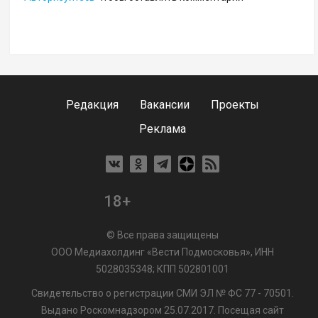
Редакция
Вакансии
Проекты
Реклама
18+
© Все права защищены
ООО Медиахолдинг «Вести Подмосковья», ИНН
5028035348; КПП 502801001
Свидетельство о регистрации СМИ ЭЛ № ФС 77 - 70501.
Выдано Роскомнадзором 25.07.2017. Посещая сайт