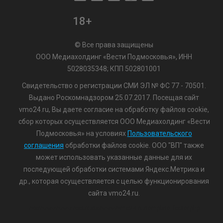
18+
© Все права защищены
ООО Медиахолдинг «Вести Подмосковья», ИНН
5028035348; КПП 502801001
Свидетельство о регистрации СМИ ЭЛ № ФС 77 - 70501.
Выдано Роскомнадзором 25.07.2017. Посещая сайт
vmo24.ru, Вы даете согласие на обработку файлов cookie,
сбор которых осуществляется ООО Медиахолдинг «Вести
Подмосковья» на условиях
Пользовательского
соглашения
обработки файлов cookie. ООО "ВП" также
может использовать указанные данные для их
последующей обработки системами Яндекс.Метрика и
др., которая осуществляется с целью функционирования
сайта vmo24.ru.
/var/www/www-root/data/www/vmo24.ru/template_footer.php