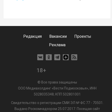
Редакция
Вакансии
Проекты
Реклама
18+
© Все права защищены
ООО Медиахолдинг «Вести Подмосковья», ИНН
5028035348; КПП 502801001
Свидетельство о регистрации СМИ ЭЛ № ФС 77 - 70501.
Выдано Роскомнадзором 25.07.2017. Посещая сайт