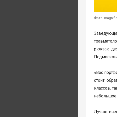
Фото: magnifi
Заведующа
травматоло
рюкзак дл
Подмосковь
«Вес портф
стоит обра
классов, т
небольшое 
Лучше всег