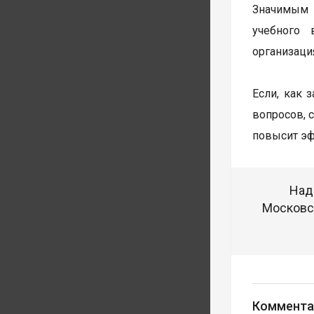
Значимым ф
учебного в
организаци
Если, как 
вопросов, 
повысит эф
Над
Московск
Коммента