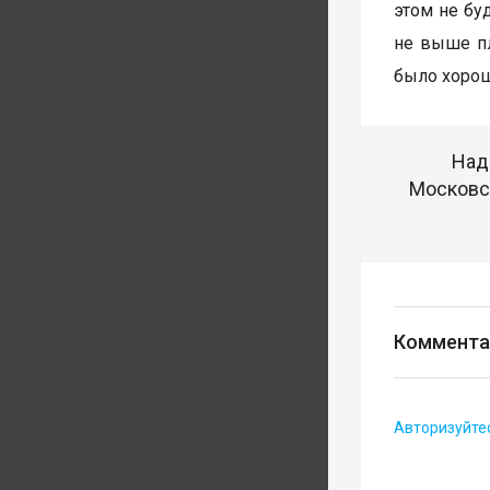
этом не бу
не выше пл
было хорош
Над
Московск
Коммента
Авторизуйте