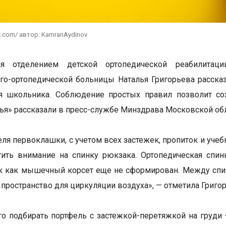
c.com/ автор: KamranAydinov
я отделением детской ортопедической реабилитаци
го-ортопедической больницы Наталья Григорьева рассказ
я школьника. Соблюдение простых правил позволит сох
я» рассказали в пресс-службе Минздрава Московской обл
еля первоклашки, с учетом всех застежек, пропиток и уче
тить внимание на спинку рюкзака. Ортопедическая спи
ак как мышечный корсет еще не сформирован. Между спи
пространство для циркуляции воздуха», — отметила Григор
о подбирать портфель с застежкой-перетяжкой на груди –