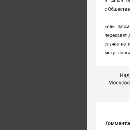
в салон о
с Обществе
Если пасс
пересадят 
случае не 
могут пров
Над
Московск
Коммента