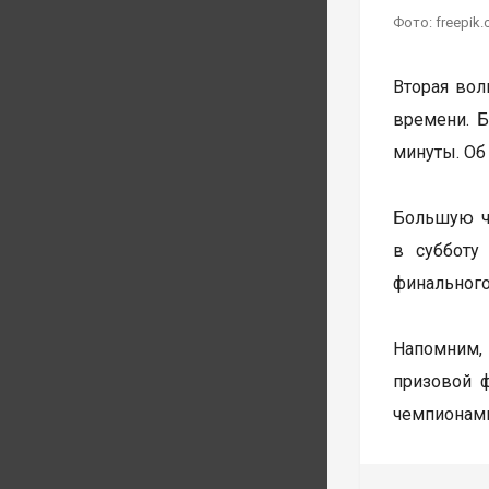
Фото: freepik
Вторая волн
времени. Б
минуты. Об
Большую ча
в субботу
финального
Напомним, 
призовой 
чемпионами