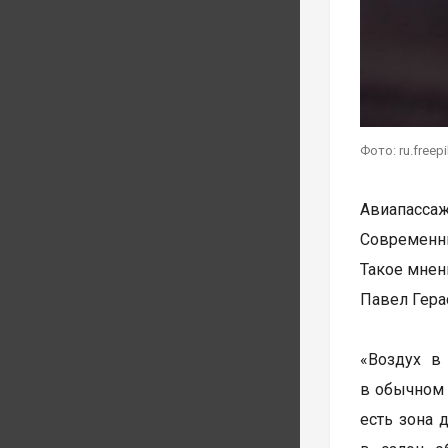
Фото: ru.freep
Авиапассаж
Современны
Такое мне
Павел Гера
«Воздух в
в обычном 
есть зона 