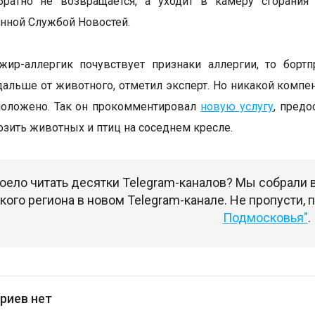
братно не возвращается, а уходит в камеру сгорания
нной Службой Новостей.
ажир-аллергик почувствует признаки аллергии, то бор
дальше от животного, отметил эксперт. Но никакой компе
положено. Так он прокомментировал
новую услугу
, пред
озить животных и птиц на соседнем кресле.
оело читать десятки Telegram-каналов? Мы собрали
ого региона в новом Telegram-канале. Не пропусти,
Подмосковья"
.
риев нет