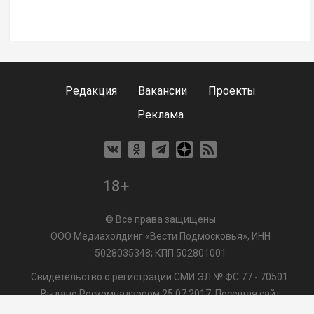
Редакция
Вакансии
Проекты
Реклама
18+
© Все права защищены
ООО Медиахолдинг «Вести Подмосковья», ИНН
5028035348; КПП 502801001
Свидетельство о регистрации СМИ ЭЛ № ФС 77 - 70501.
Выдано Роскомнадзором 25.07.2017. Посещая сайт
vmo24.ru, Вы даете согласие на обработку файлов cookie,