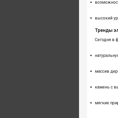
возможност
высокий ур
Тренды э
Сегодня в 
натуральну
массив дер
камень с в
мягкие при