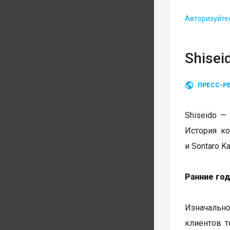
Авторизуйте
Shisei
ПРЕСС-Р
Shiseido —
История ко
и Sontaro 
Ранние год
Изначаль
клиентов т