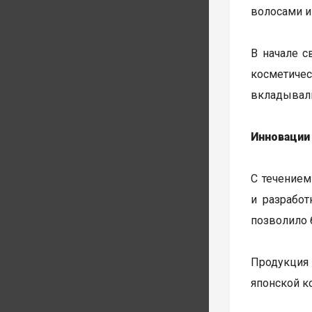
волосами и
В начале с
косметиче
вкладывали
Инновации
С течением
и разработ
позволило 
Продукция 
японской к