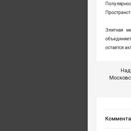
Популярнос
Пространст
Элитная м
объединяет
остаётся а
Над
Московск
Коммента