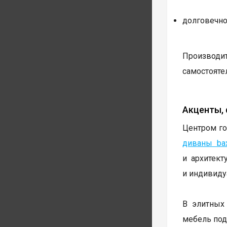
долговечно
Производит
самостояте
Акценты,
Центром го
диваны bax
и архитект
и индивиду
В элитных 
мебель под