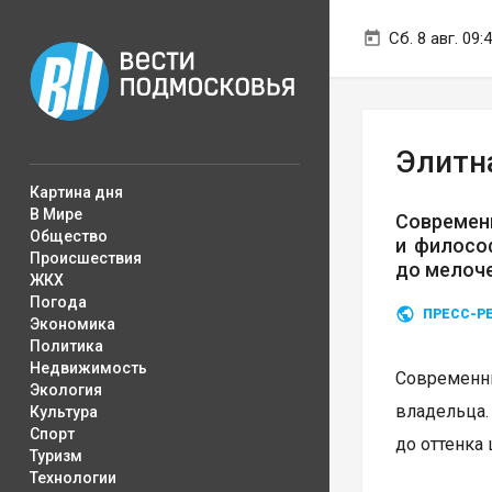
Сб. 8 авг. 09:
Элитн
Картина дня
В Мире
Современ
Общество
и филосо
Происшествия
до мелоче
ЖКХ
Погода
ПРЕСС-Р
Экономика
Политика
Недвижимость
Современны
Экология
владельца.
Культура
Спорт
до оттенка 
Туризм
Технологии