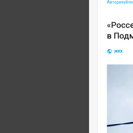
Авторизуйте
«Росс
в Под
ЖКХ