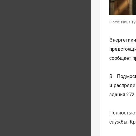
Фото: Илья Т
Энергетики
предстоящ
сообщает п
В Подмос
и распреде
здания 272 
Полностью
службы. Кр