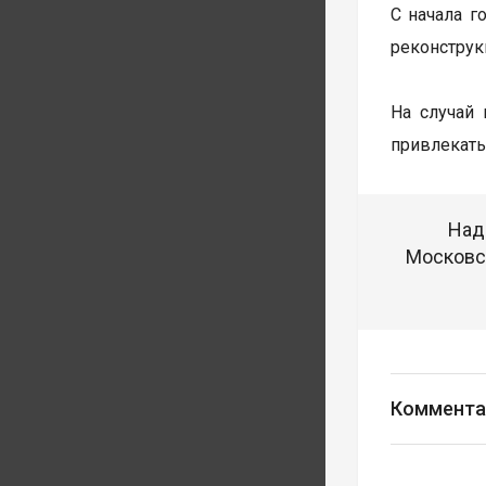
С начала г
реконструк
На случай 
привлекать
Над
Московск
Коммента