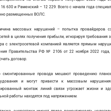
 16 630 и Раменский – 12 229. Всего с начала года спец
нно размещенных ВОЛС.
ричина массовых нарушений – попытка провайдеров сэ
сетей в целях получения прибыли, игнорируя требования
ра с электросетевой компанией является прямым наруш
ния Правительства РФ № 2106 от 22 ноября 2022 года,
ючать договор.
 смонтированные провода мешают проведению плановы
рудования и могут привести к массовым нарушениям
нированный монтаж линий связи угрожает жизни и з
ьной работы находятся под напряжением.
также, энергетики имеют право демонтировать нелегал