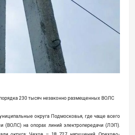
 порядка 230 тысяч незаконно размещенных ВОЛС
униципальные округа Подмосковья, где чаще всего
и (ВОЛС) на опорах линий электропередачи (ЛЭП).
тали округа: Чехов – 18 727 нарушений, Орехово-