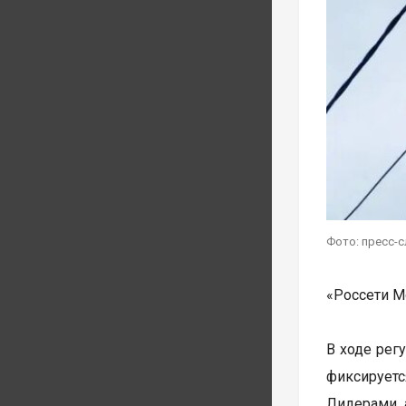
Фото: пресс-
«Россети М
В ходе рег
фиксируетс
Лидерами а