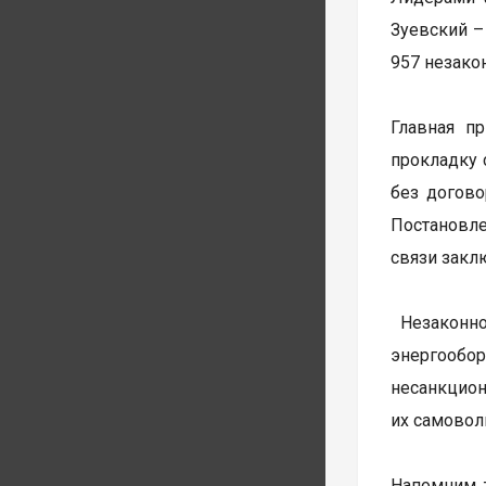
Зуевский –
957 незако
Главная п
прокладку 
без догово
Постановле
связи закл
Незаконно
энергообо
несанкцио
их самовол
Напомним 