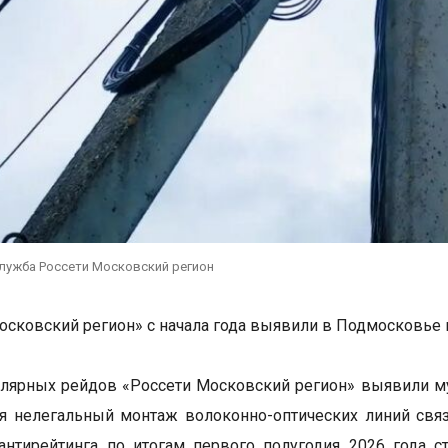
служба Россети Московский регион
осковский регион» с начала года выявили в Подмосковье
улярных рейдов «Россети Московский регион» выявили м
я нелегальный монтаж волоконно-оптических линий связ
нтирейтинга по итогам первого полугодия 2026 года с