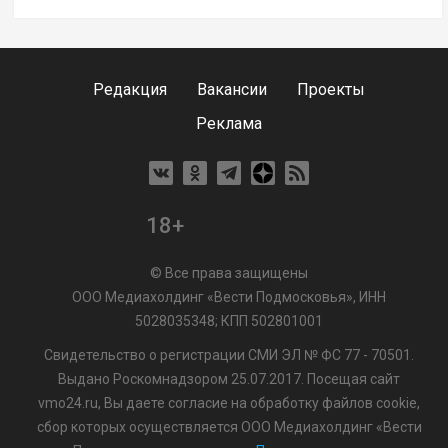
Редакция
Вакансии
Проекты
Реклама
18+
© Все права защищены
ООО Медиахолдинг «Вести Подмосковья», ИНН
5028035348; КПП 502801001
Свидетельство о регистрации СМИ ЭЛ № ФС 77 - 70501.
Выдано Роскомнадзором 25.07.2017. Посещая сайт
vmo24.ru, Вы даете согласие на обработку файлов cookie,
сбор которых осуществляется ООО Медиахолдинг «Вести