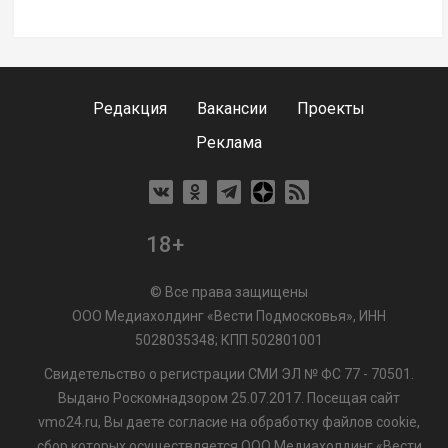
Редакция
Вакансии
Проекты
Реклама
18+
© Все права защищены
ООО Медиахолдинг «Вести Подмосковья», ИНН
5028035348; КПП 502801001
Свидетельство о регистрации СМИ ЭЛ № ФС 77 - 70501.
Выдано Роскомнадзором 25.07.2017. Посещая сайт
vmo24.ru, Вы даете согласие на обработку файлов cookie,
сбор которых осуществляется ООО Медиахолдинг «Вести