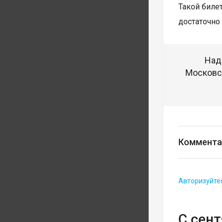
Такой биле
достаточно
Над
Московск
Коммента
Авторизуйте
С сен