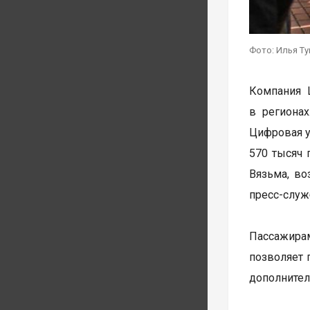
Фото: Илья Т
Компания 
в региона
Цифровая у
570 тысяч 
Вязьма, в
пресс-служ
Пассажирам
позволяет 
дополнител