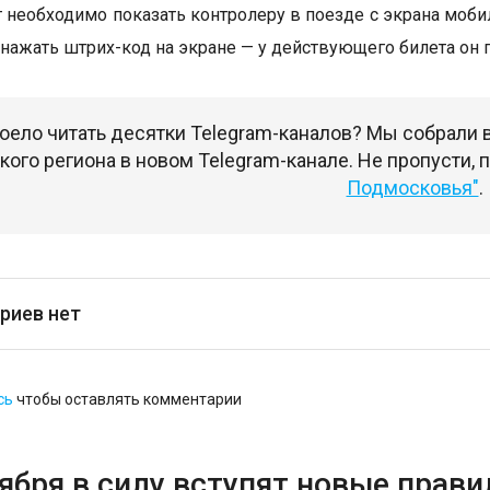
т необходимо показать контролеру в поезде с экрана моб
 нажать штрих-код на экране — у действующего билета он 
оело читать десятки Telegram-каналов? Мы собрали
ого региона в новом Telegram-канале. Не пропусти,
Подмосковья"
.
риев нет
сь
чтобы оставлять комментарии
тября в силу вступят новые прав