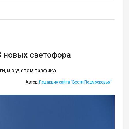
3 новых светофора
и, и с учетом трафика
Автор:
Редакция сайта "Вести Подмосковья"