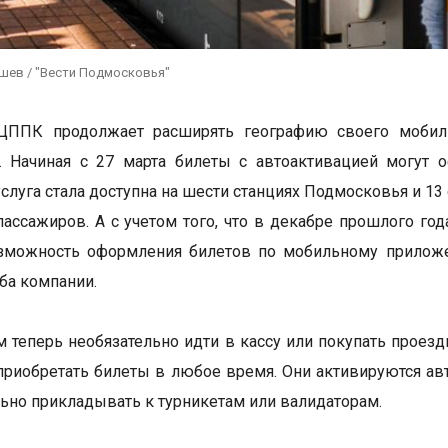
ушев / "Вести Подмосковья"
ЦППК продолжает расширять географию своего мобил
х. Начиная с 27 марта билеты с автоактивацией могут
слуга стала доступна на шести станциях Подмосковья и 13
пассажиров. А с учетом того, что в декабре прошлого г
озможность оформления билетов по мобильному приложе
ба компании.
 теперь необязательно идти в кассу или покупать проез
приобретать билеты в любое время. Они активируются ав
ьно прикладывать к турникетам или валидаторам.