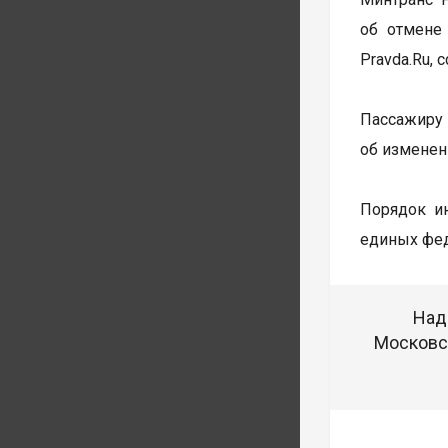
об отмене
Pravda.Ru,
Пассажиру 
об изменен
Порядок ин
единых фед
Над
Московск