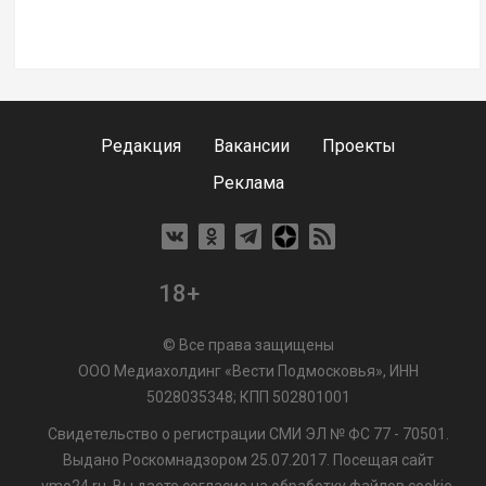
Редакция
Вакансии
Проекты
Реклама
18+
© Все права защищены
ООО Медиахолдинг «Вести Подмосковья», ИНН
5028035348; КПП 502801001
Свидетельство о регистрации СМИ ЭЛ № ФС 77 - 70501.
Выдано Роскомнадзором 25.07.2017. Посещая сайт