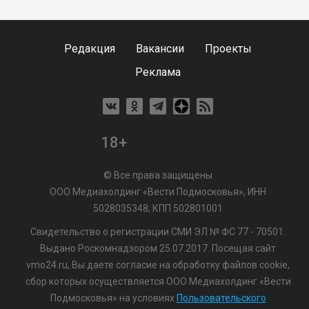
Редакция
Вакансии
Проекты
Реклама
18+
© Все права защищены
ООО Медиахолдинг «Вести Подмосковья», ИНН
5028035348; КПП 502801001
Свидетельство о регистрации СМИ ЭЛ № ФС 77 - 70501.
Выдано Роскомнадзором 25.07.2017. Посещая сайт
vmo24.ru, Вы даете согласие на обработку файлов cookie,
сбор которых осуществляется ООО Медиахолдинг «Вести
Подмосковья» на условиях
Пользовательского