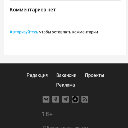
Надоело читать десятки Telegram-каналов?
Мы собрали все самые важные и интересные
новости Московского региона в новом
Telegram-канале. Не пропусти, подписывайся!
Telegram-канал издания "Вести
Подмосковья"
.
Комментариев нет
Авторизуйтесь
чтобы оставлять комментарии