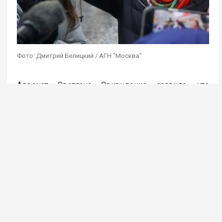
Фото: Дмитрий Белицкий / АГН "Москва"
Адвокат Светлана Свириденко заявила, что
покупательница квартиры Ларисы Долиной
Полина Лурье не имеет претензий к бывшей
хозяйке по оплате жилищно-коммунальных услуг.
Певица полностью оплатила все счета, сообщает
ТАСС.
«По ЖКХ Долина рассчиталась полностью, в том
числе — за последний месяц. Так что претензий
в связи с этим мы к ней не имеем», — отметила