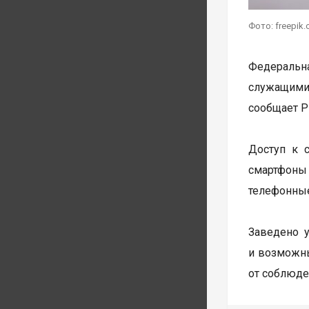
Фото: freepik
Федеральна
служащими
сообщает Р
Доступ к 
смартфоны
телефонные
Заведено у
и возможны
от соблюде