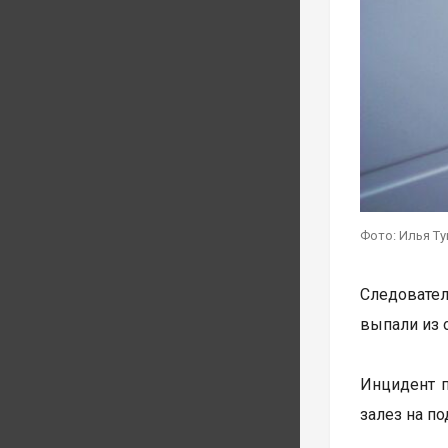
Фото: Илья Т
Следовател
выпали из 
Инцидент п
залез на п