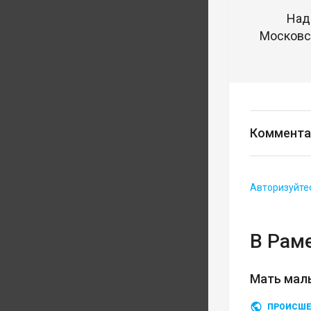
Над
Московск
Коммента
Авторизуйте
В Рам
Мать мал
ПРОИСШЕ