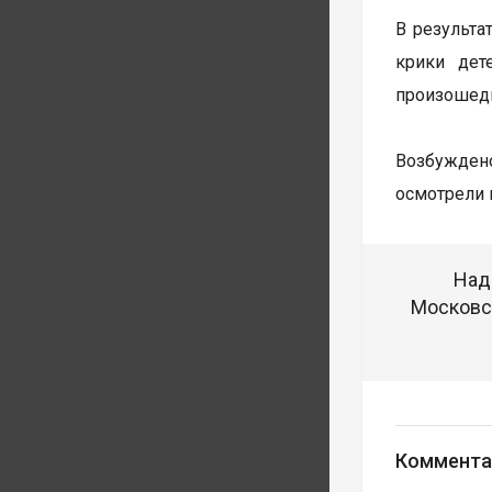
В результа
крики дет
произошедш
Возбуждено
осмотрели 
Над
Московск
Коммента