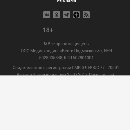
Реклама
18+
© Все права защищены
ООО Медиахолдинг «Вести Подмосковья», ИНН
5028035348; КПП 502801001
Свидетельство о регистрации СМИ ЭЛ № ФС 77 - 70501.
Выдано Роскомнадзором 25.07.2017. Посещая сайт
vmo24.ru, Вы даете согласие на обработку файлов cookie,
сбор которых осуществляется ООО Медиахолдинг «Вести
Подмосковья» на условиях
Пользовательского
соглашения
обработки файлов cookie. ООО "ВП" также
может использовать указанные данные для их
последующей обработки системами Яндекс.Метрика и
др., которая осуществляется с целью функционирования