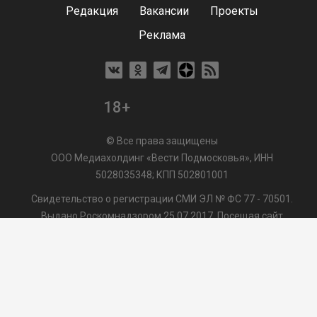
Редакция
Вакансии
Проекты
Реклама
18+
© Все права защищены
ООО Медиахолдинг «Вести Подмосковья», ИНН
5028035348; КПП 502801001
Свидетельство о регистрации СМИ ЭЛ № ФС 77 - 70501.
Выдано Роскомнадзором 25.07.2017. Посещая сайт
vmo24.ru, Вы даете согласие на обработку файлов cookie,
сбор которых осуществляется ООО Медиахолдинг «Вести
Подмосковья» на условиях
Пользовательского
соглашения
обработки файлов cookie. ООО "ВП" также
может использовать указанные данные для их