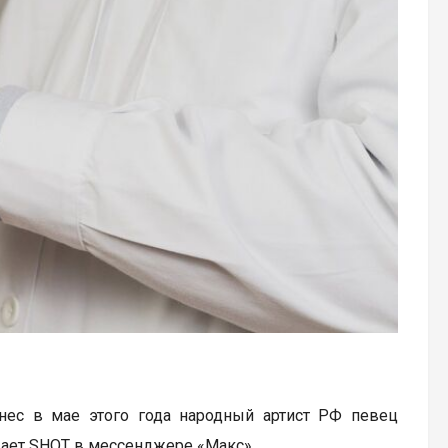
нес в мае этого года народный артист РФ певец
щает SHOT в мессенджере «Макс».