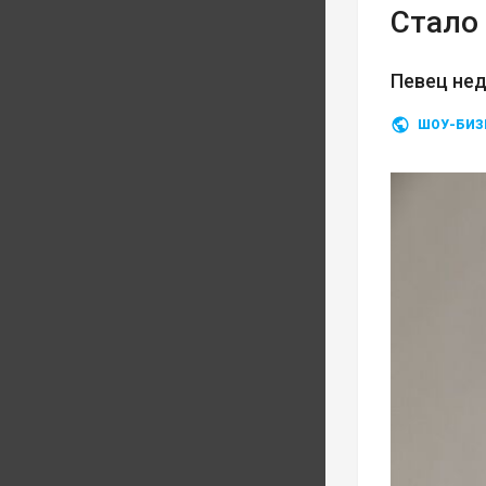
Стало 
Певец нед
ШОУ-БИЗ