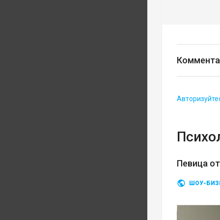
Коммента
Авторизуйте
Психо
Певица о
ШОУ-БИЗ