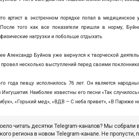
что артист в экстренном порядке попал в медицинское 
. После того как все показатели пришли в норму, Буй
 физические нагрузки и побольше отдыхать.
ее Александр Буйнов уже вернулся к творческой деятельн
и провел несколько выступлений перед своими поклонник
ого года певцу исполнилось 76 лет. Он является народн
 Ингушетия. Наиболее известны его песни «Так случилось»,
бук», «Горький мед», «ВДВ — С неба привет», «В Париже но
оело читать десятки Telegram-каналов? Мы собрали
ого региона в новом Telegram-канале. Не пропусти,