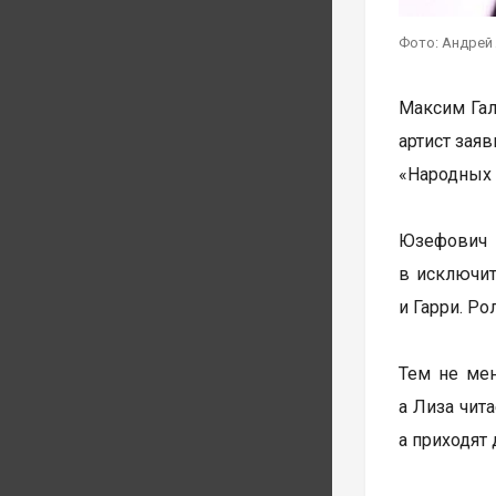
Фото: Андрей
Максим Гал
артист зая
«Народных 
Юзефович 
в исключит
и Гарри. Ро
Тем не мен
а Лиза чит
а приходят