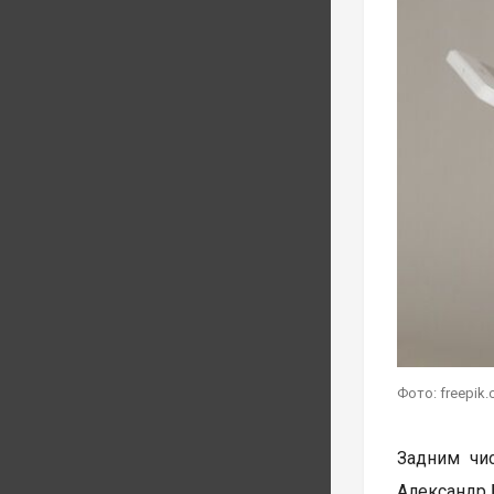
Фото: freepik
Задним чи
Александр 