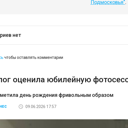
Подмосковья"
.
риев нет
сь
чтобы оставлять комментарии
лог оценила юбилейную фотосес
тметила день рождения фривольным образом
09.06.2026 17:57
НЕС