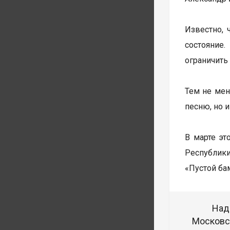
Известно, 
состояние
ограничить
Тем не мен
песню, но 
В марте эт
Республики
«Пустой бам
Над
Московск