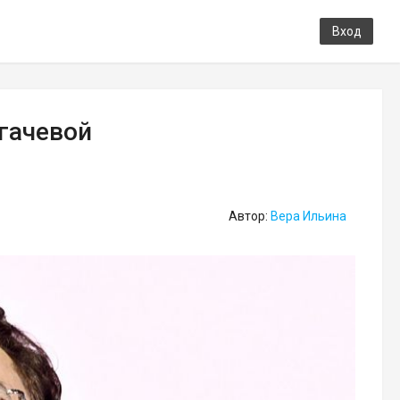
Вход
угачевой
Автор:
Вера Ильина