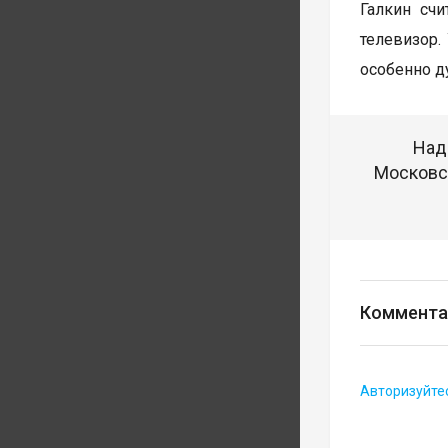
Галкин счи
телевизор.
особенно д
Над
Московск
Коммента
Авторизуйте