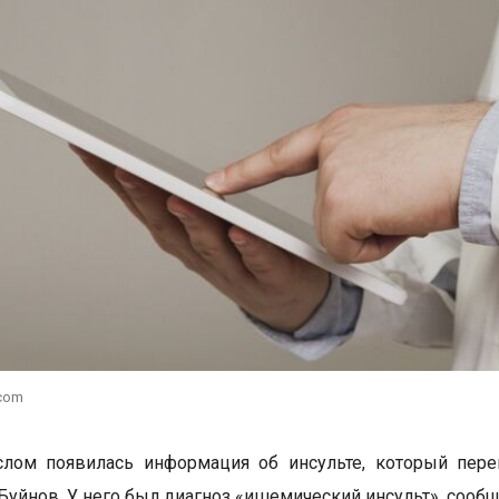
.com
слом появилась информация об инсульте, который пере
Буйнов. У него был диагноз «ишемический инсульт», сооб