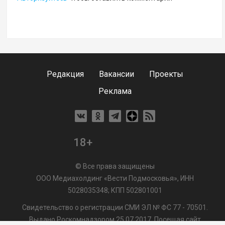
Редакция
Вакансии
Проекты
Реклама
18+
© Все права защищены
ООО Медиахолдинг «Вести Подмосковья», ИНН
5028035348; КПП 502801001
Свидетельство о регистрации СМИ ЭЛ № ФС 77 - 70501.
Выдано Роскомнадзором 25.07.2017. Посещая сайт