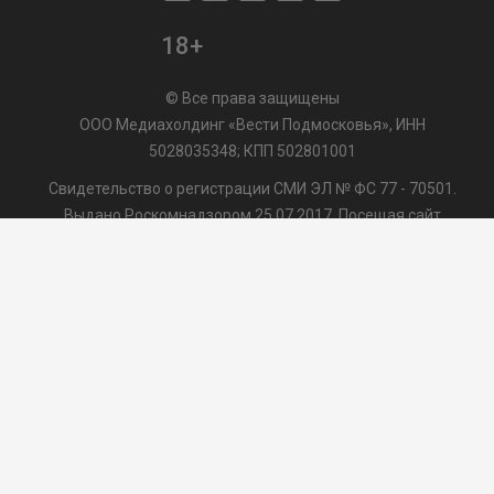
18+
© Все права защищены
ООО Медиахолдинг «Вести Подмосковья», ИНН
5028035348; КПП 502801001
Свидетельство о регистрации СМИ ЭЛ № ФС 77 - 70501.
Выдано Роскомнадзором 25.07.2017. Посещая сайт
vmo24.ru, Вы даете согласие на обработку файлов cookie,
сбор которых осуществляется ООО Медиахолдинг «Вести
Подмосковья» на условиях
Пользовательского
соглашения
обработки файлов cookie. ООО "ВП" также
может использовать указанные данные для их
последующей обработки системами Яндекс.Метрика и
др., которая осуществляется с целью функционирования
сайта vmo24.ru.
/var/www/www-root/data/www/vmo24.ru/template_footer.php