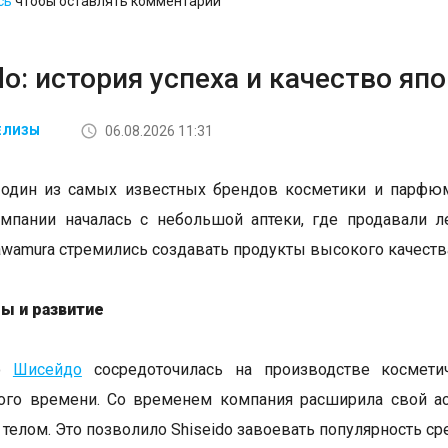
сь
чтобы оставлять комментарии
do: история успеха и качество я
06.08.2026 11:31
ЕЛИЗЫ
 один из самых известных брендов косметики и парфюм
мпании началась с небольшой аптеки, где продавали ле
Kawamura стремились создавать продукты высокого качества
ы и развитие
но
Шисейдо
сосредоточилась на производстве косметич
ого времени. Со временем компания расширила свой ас
 телом. Это позволило Shiseido завоевать популярность ср