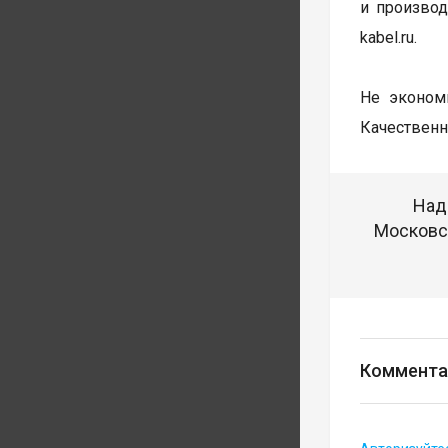
и произво
kabel.ru.
Не эконом
Качественн
Над
Московск
Коммента