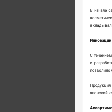
В начале с
косметиче
вкладывали
Инновации
С течением
и разработ
позволило 
Продукция 
японской к
Ассортиме