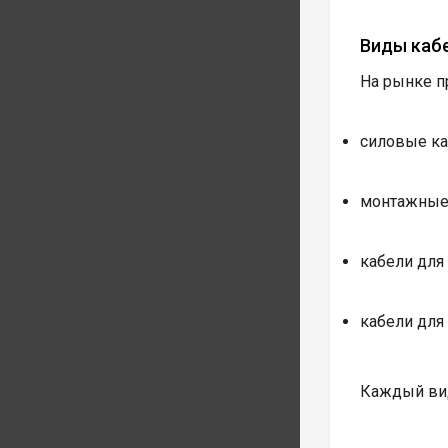
Виды каб
На рынке п
силовые ка
монтажные 
кабели для
кабели для
Каждый вид