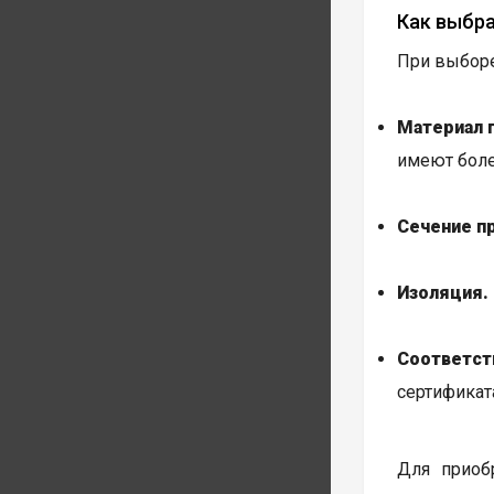
Как выбр
При выборе
Материал 
имеют боле
Сечение п
Изоляция.
Соответст
сертификат
Для приоб