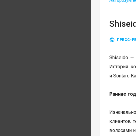
Авторизуйте
Shisei
ПРЕСС-Р
Shiseido —
История ко
и Sontaro 
Ранние год
Изначаль
клиентов т
волосами и