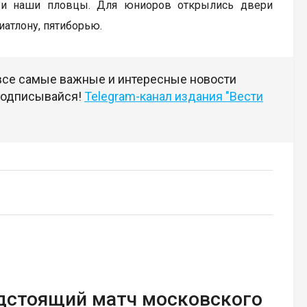
м и наши пловцы. Для юниоров открылись двери
иатлону, пятиборью.
 все самые важные и интересные новости
 подписывайся!
Telegram-канал издания "Вести
едстоящий матч московского