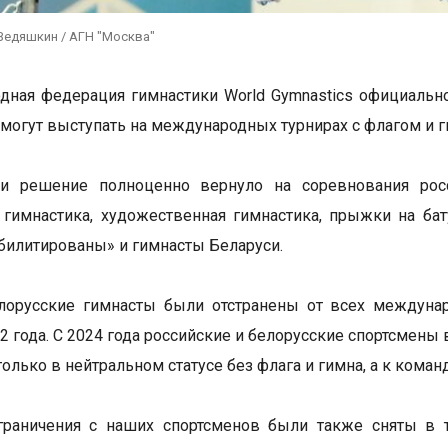
Ведяшкин / АГН "Москва"
ная федерация гимнастики World Gymnastics официально 
 могут выступать на международных турнирах с флагом и г
ки решение полноценно вернуло на соревнования росс
 гимнастика, художественная гимнастика, прыжки на бату
билитированы» и гимнасты Беларуси.
лорусские гимнасты были отстранены от всех междунар
22 года. С 2024 года российские и белорусские спортсмены
только в нейтральном статусе без флага и гимна, а к кома
раничения с наших спортсменов были также сняты в та