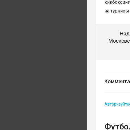
кикбоксин
на турниры 
Над
Московск
Коммента
Авторизуйте
Футбо