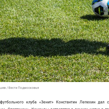
ушев / Вести Подмосковья
 футбольного клуба «Зенит» Константин Лепехин дал 