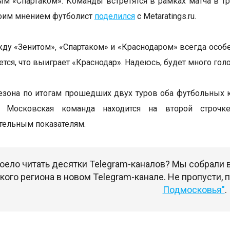
ым «Спартаком». Команды встретятся в рамках матча в т
воим мнением футболист
поделился
с Metaratings.ru.
ду «Зенитом», «Спартаком» и «Краснодаром» всегда особе
тся, что выиграет «Краснодар». Надеюсь, будет много голо
сезона по итогам прошедших двух туров оба футбольных 
. Московская команда находится на второй строчк
тельным показателям.
оело читать десятки Telegram-каналов? Мы собрали
ого региона в новом Telegram-канале. Не пропусти,
Подмосковья"
.