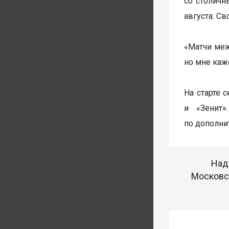
со столичн
августа. С
«Матчи меж
но мне каже
На старте 
и «Зенит»
по дополни
Над
Московск