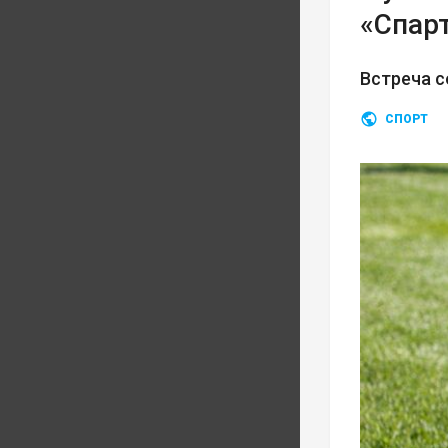
«Спар
Встреча с
СПОРТ