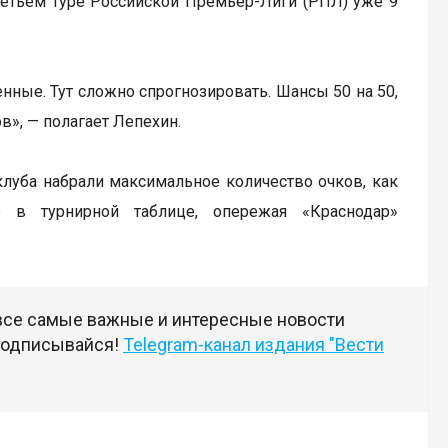
ретьем туре Российской Премьер-Лиги (РПЛ) уже 9
нные. Тут сложно спрогнозировать. Шансы 50 на 50,
в», — полагает Лепехин.
клуба набрали максимальное количество очков, как
е в турнирной таблице, опережая «Краснодар»
 все самые важные и интересные новости
 подписывайся!
Telegram-канал издания "Вести