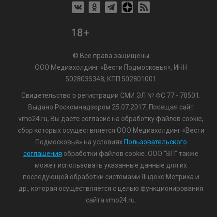
18+
© Все права защищены
ООО Медиахолдинг «Вести Подмосковья», ИНН
5028035348; КПП 502801001
Свидетельство о регистрации СМИ ЭЛ № ФС 77 - 70501.
Выдано Роскомнадзором 25.07.2017. Посещая сайт
vmo24.ru, Вы даете согласие на обработку файлов cookie,
сбор которых осуществляется ООО Медиахолдинг «Вести
Подмосковья» на условиях
Пользовательского
соглашения
обработки файлов cookie. ООО "ВП" также
может использовать указанные данные для их
последующей обработки системами Яндекс.Метрика и
др., которая осуществляется с целью функционирования
сайта vmo24.ru.
/var/www/www-root/data/www/vmo24.ru/template_footer.php