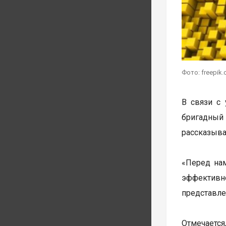
Фото: freepik
В связи с
бригадный
рассказыва
«Перед нам
эффективно
представле
Отмечается