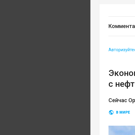
Коммента
Авторизуйте
Эконом
с неф
Сейчас О
В МИРЕ