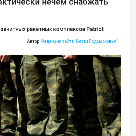
актически нечем снабжать
зенитных ракетных комплексов Patriot
Автор:
Редакция сайта "Вести Подмосковья"