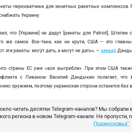
кеты-перехватчики для зенитных ракетных комплексов Pat
снабжать Украину.
зал, что [Украине] не дадут [ракеты для Patriot], Штат
то же самое. Все-таки, как ни крути, США — это глав
т эти ракеты: могут дать, а могут не дать», —
заявил
Дандык
 что страны ЕС уже «все выгребли». При этом США так
нфликта с Ливаном. Василий Дандыкин полагает, что 
ению оружием, поэтому украинская сторона останется без 
оело читать десятки Telegram-каналов? Мы собрали
ого региона в новом Telegram-канале. Не пропусти,
Подмосковья"
.