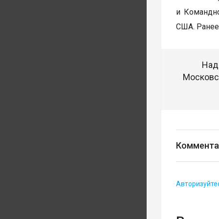
и Командно
США. Ранее
Над
Московск
Коммента
Авторизуйте