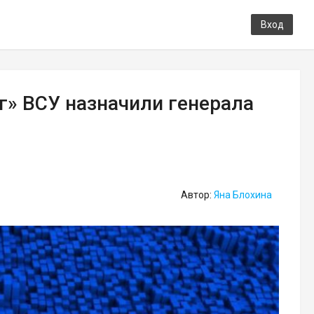
Вход
г» ВСУ назначили генерала
Автор:
Яна Блохина