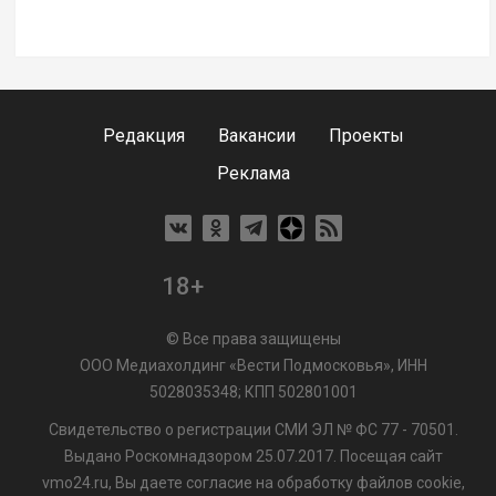
Редакция
Вакансии
Проекты
Реклама
18+
© Все права защищены
ООО Медиахолдинг «Вести Подмосковья», ИНН
5028035348; КПП 502801001
Свидетельство о регистрации СМИ ЭЛ № ФС 77 - 70501.
Выдано Роскомнадзором 25.07.2017. Посещая сайт
vmo24.ru, Вы даете согласие на обработку файлов cookie,