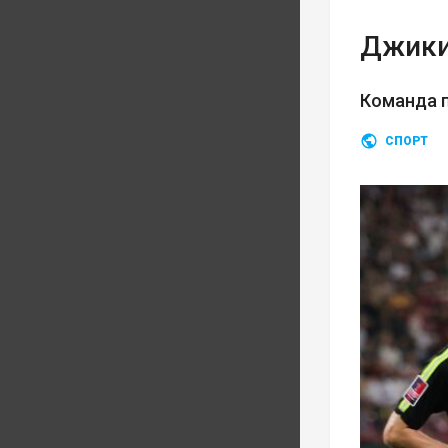
Джики
Команда п
СПОРТ