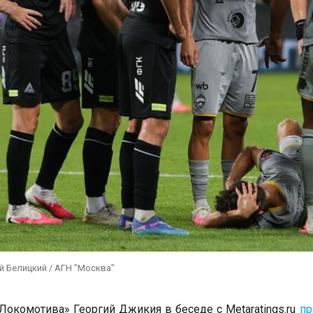
й Белицкий / АГН "Москва"
Локомотива» Георгий Джикия в беседе с Metaratings.ru
пр