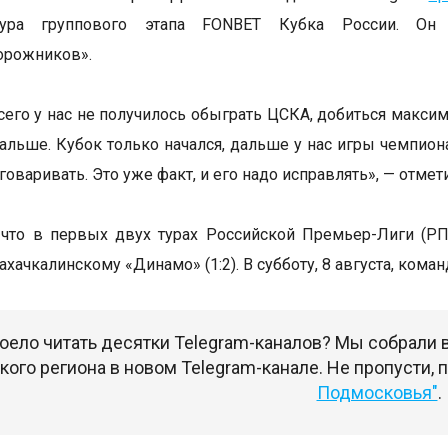
тура группового этапа FONBET Кубка России. Он
орожников».
его у нас не получилось обыграть ЦСКА, добиться максимал
льше. Кубок только начался, дальше у нас игры чемпиона
говаривать. Это уже факт, и его надо исправлять», — отме
что в первых двух турах Российской Премьер-Лиги (РП
ахачкалинскому «Динамо» (1:2). В субботу, 8 августа, кома
оело читать десятки Telegram-каналов? Мы собрали
ого региона в новом Telegram-канале. Не пропусти,
Подмосковья"
.