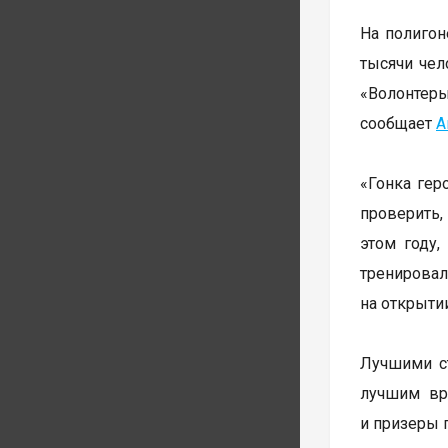
На полигон
тысячи чел
«Волонтеры
сообщает
А
«Гонка гер
проверить, 
этом году,
тренировал
на открыти
Лучшими с
лучшим вре
и призеры 