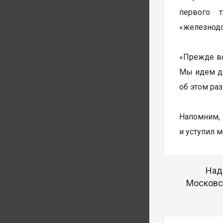
первого 
«железнод
«Прежде вс
Мы идем да
об этом раз
Напомним, 
и уступил м
Над
Московск