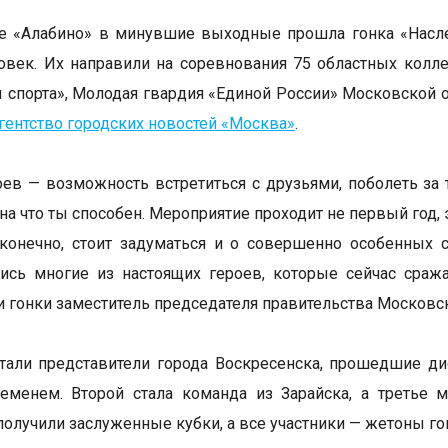
е «Алабино» в минувшие выходные прошла гонка «Насле
овек. Их направили на соревнования 75 областных колл
 спорта», Молодая гвардия «Единой России» Московской о
гентство городских новостей «Москва»
.
оев — возможность встретиться с друзьями, поболеть за 
на что ты способен. Мероприятие проходит не первый год, 
 конечно, стоит задуматься и о совершенно особенных
ись многие из настоящих героев, которые сейчас сраж
и гонки заместитель председателя правительства Московс
тали представители города Воскресенска, прошедшие д
менем. Второй стала команда из Зарайска, а третье м
получили заслуженные кубки, а все участники — жетоны го