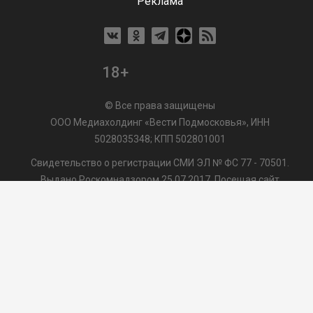
Реклама
18+
© Все права защищены
ООО Медиахолдинг «Вести Подмосковья», ИНН
5028035348; КПП 502801001
Свидетельство о регистрации СМИ ЭЛ № ФС 77 - 70501.
Выдано Роскомнадзором 25.07.2017. Посещая сайт
vmo24.ru, Вы даете согласие на обработку файлов cookie,
сбор которых осуществляется ООО Медиахолдинг «Вести
Подмосковья» на условиях
Пользовательского
соглашения
обработки файлов cookie. ООО "ВП" также
может использовать указанные данные для их
последующей обработки системами Яндекс.Метрика и
др., которая осуществляется с целью функционирования