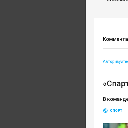
Коммента
Авторизуйте
«Спарт
В команд
СПОРТ