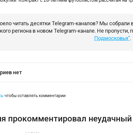
покупке. Контракт с 28-летним футболистом рассчитан на 
оело читать десятки Telegram-каналов? Мы собрали
ого региона в новом Telegram-канале. Не пропусти,
Подмосковья"
.
риев нет
сь
чтобы оставлять комментарии
я прокомментировал неудачный 