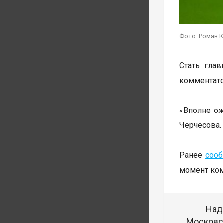
Фото: Роман К
Стать гла
комментато
«Вполне ож
Черчесова.
Ранее
соо
момент ком
Над
Московск