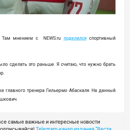
в. Там мнением с NEWS.ru
поделился
спортивный
ло сделать это раньше. Я считаю, что нужно брать
р.
вке главного тренера Гильермо Абаскаля. На данный
ишкович.
 все самые важные и интересные новости
 подписывайся!
Telegram-канал издания "Вести