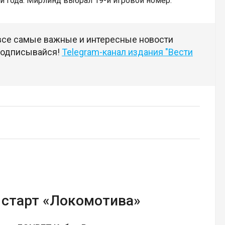
три года. Мирлинд выбрал 19-й игровой номер.
 все самые важные и интересные новости
 подписывайся!
Telegram-канал издания "Вести
старт «Локомотива»