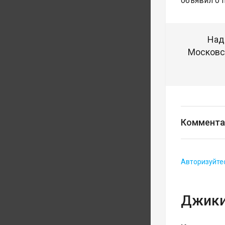
объявил о 
Над
Московск
Коммента
Авторизуйте
Джики