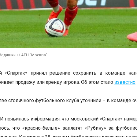
Ведяшкин / АГН "Москва"
й «Спартак» принял решение сохранить в команде нап
ривает продажу или аренду игрока. Об этом стало
известно
тве столичного футбольного клуба уточнили – в команде 
И появилась информация, что московский «Спартак» наме
ось, что «красно-белые» заплатят «Рубину» за футбол