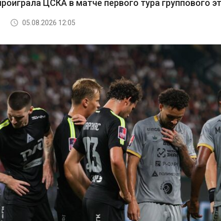
роиграла ЦСКА в матче первого тура группового э
05.08.2026 12:05