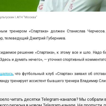
ульгускин \ АГН "Москва"
вным тренером «Спартака» должен Станислав Черчесо
р, телеведущий Дмитрий Губерниев.
идаемое решение «Спартака», к этому все и шло. Надо бы
 Здесь и думать нечего», — уточнил спортивный комментато
бщалось
, что футбольный клуб «Спартак» заявил об отста
анду тренирует ассистент бывшего тренера Владимир Сл
оело читать десятки Telegram-каналов? Мы собрали
ого региона в новом Telegram-канале. Не пропусти,