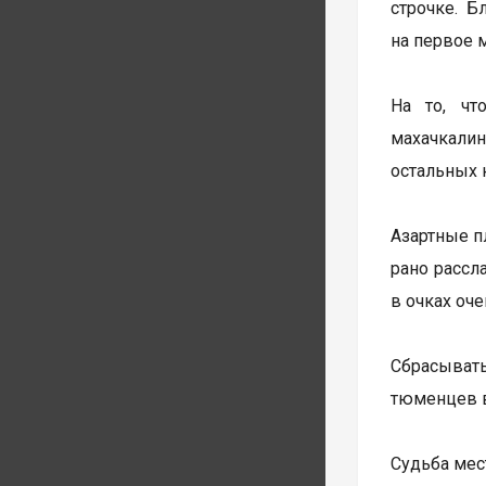
строчке. 
на первое м
На то, чт
махачкалинс
остальных 
Азартные пл
рано рассл
в очках оче
Сбрасывать
тюменцев в 
Судьба мес