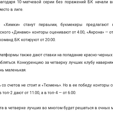
Благодаря 10-матчевой серии без поражений БК начали
есто в лиге.
о «Химки» станут первыми, букмекеры предлагают 
кого «Динамо» конторы оценивают от 4.00, «Акрона» — от 4.
команд БК котируют от 20.00.
атформы также дают ставки на попадание красно-черных в т
абляться. Конкуренцию за четверку лучших клубу наверн
нь маленькая.
 со счетов не стоит и «Тюмень». Но в ее победу конторы 
топ-2 дают от 11.00, а в топ-4 — от 6.00.
та в четверке лучших во многом будет решаться в очных 