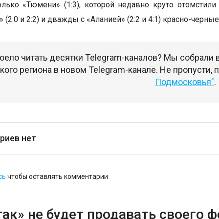
олько «Тюмени» (1:3), которой недавно круто отомстили (
 (2:0 и 2:2) и дважды с «Аланией» (2:2 и 4:1) красно-черны
оело читать десятки Telegram-каналов? Мы собрали
ого региона в новом Telegram-канале. Не пропусти,
Подмосковья"
.
риев нет
сь
чтобы оставлять комментарии
ак» не будет продавать своего 