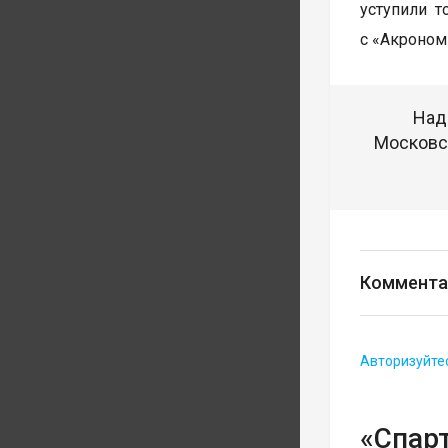
уступили т
с «Акроном»
Над
Московск
Коммента
Авторизуйте
«Спарт