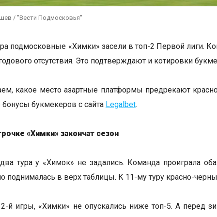
ушев / "Вести Подмосковья"
ура подмосковные «Химки» засели в топ-2 Первой лиги. 
 годового отсутствия. Это подтверждают и котировки букме
ем, какое место азартные платформы предрекают красно-
е бонусы букмекеров с сайта
Legalbet
.
трочке «Химки» закончат сезон
два тура у «Химок» не задались. Команда проиграла оба 
но поднималась в верх таблицы. К 11-му туру красно-чер
12-й игры, «Химки» не опускались ниже топ-5. А перед 