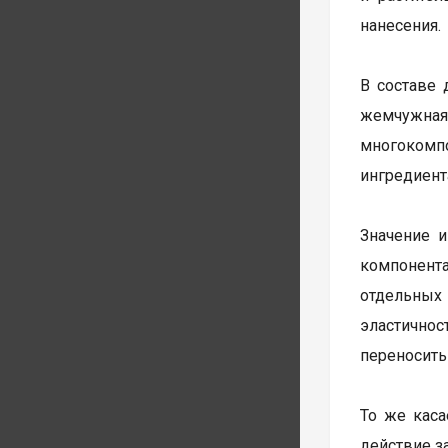
нанесения.
В составе 
жемчужная
многокомпо
ингредиент
Значение и
компонент
отдельных
эластично
переносить
То же каса
действие з