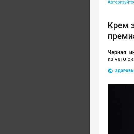
Авторизуйте
Крем з
преми
Черная и
из чего с
ЗДОРОВЬ