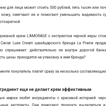
ем для лица может стоить 500 рублей, пять тысяч или по
 кожу, смягчают ее и помогают уменьшить видимость с
стократной.
дневной крем L’AMORAGE с экстрактом черной икры стоит
n Caviar Luxe Cream швейцарского бренда La Prairie про
но спрашивает: действительно ли внутри дорогой банк
сть цены приходится на упаковку и имя бренда?
гменте покупатель платит сразу за несколько составляющих
нгредиент еще не делает крем эффективным
е марки любят ингредиенты с красивой историей: черн
льные экстракты. Они помогают продукту выделиться