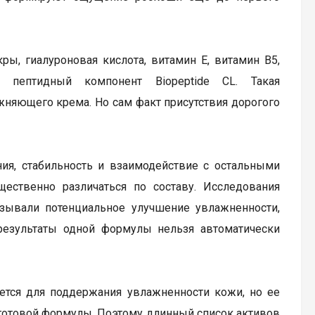
ы, гиалуроновая кислота, витамин Е, витамин В5,
 пептидный компонент Biopeptide CL. Такая
няющего крема. Но сам факт присутствия дорогого
ния, стабильность и взаимодействие с остальными
ественно различаться по составу. Исследования
зывали потенциальное улучшение увлажненности,
результаты одной формулы нельзя автоматически
уется для поддержания увлажненности кожи, но ее
 готовой формулы. Поэтому длинный список активов