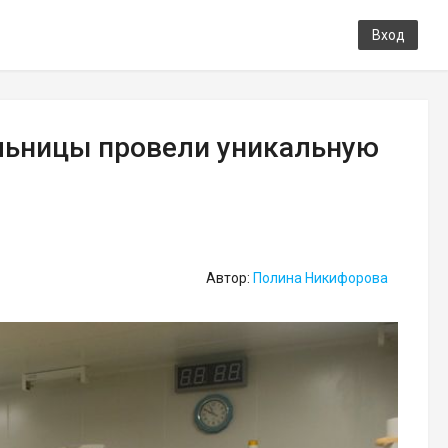
Вход
льницы провели уникальную
Автор:
Полина Никифорова