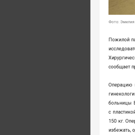
Фото: Эмилия
Пожилой па
исследова
Хирургиче
сообщает п
Операцию п
гинеколог
больницы 
с пластико
150 кг. Оп
избежать, 