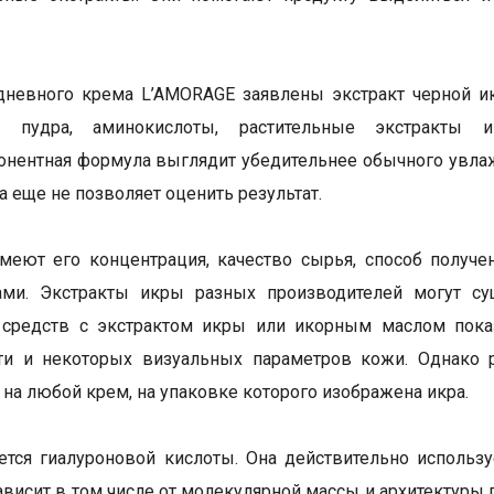
дневного крема L’AMORAGE заявлены экстракт черной икр
 пудра, аминокислоты, растительные экстракты и
нентная формула выглядит убедительнее обычного увлаж
а еще не позволяет оценить результат.
меют его концентрация, качество сырья, способ получе
ами. Экстракты икры разных производителей могут сущ
 средств с экстрактом икры или икорным маслом пока
сти и некоторых визуальных параметров кожи. Однако 
 на любой крем, на упаковке которого изображена икра.
ется гиалуроновой кислоты. Она действительно использ
ависит в том числе от молекулярной массы и архитектуры