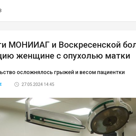
3
ги МОНИИАГ и Воскресенской бо
цию женщине с опухолью матки
ьство осложнялось грыжей и весом пациентки
27.05.2024 14:45
Е