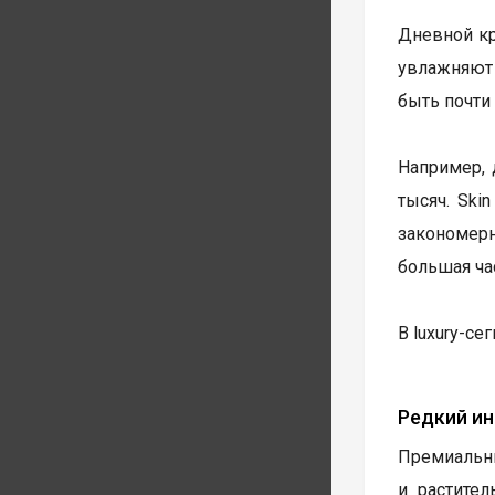
Дневной кр
увлажняют
быть почти 
Например, 
тысяч. Ski
закономер
большая ча
В luxury-се
Редкий и
Премиальны
и растите