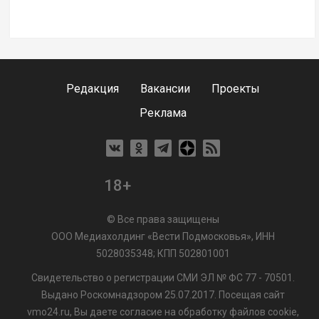
Редакция
Вакансии
Проекты
Реклама
18+
© Все права защищены
ООО Медиахолдинг «Вести Подмосковья», ИНН
5028035348; КПП 502801001
Свидетельство о регистрации СМИ ЭЛ № ФС 77 - 70501.
Выдано Роскомнадзором 25.07.2017. Посещая сайт
vmo24.ru, Вы даете согласие на обработку файлов cookie,