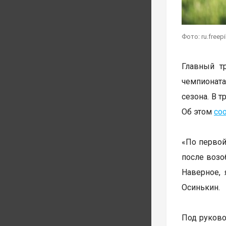
Фото: ru.freep
Главный т
чемпионат
сезона. В 
Об этом
со
«По первой
после возоб
Наверное,
Осинькин.
Под руково