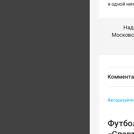
и одной нич
Над
Московск
Коммента
Авторизуйте
Футбо