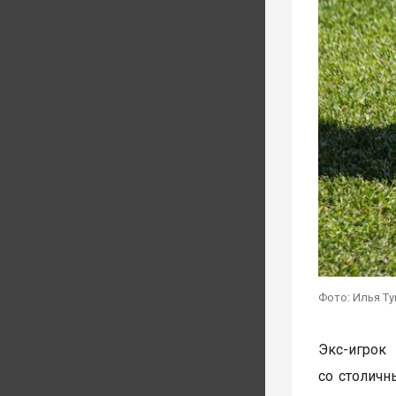
Фото: Илья Т
Экс-игрок
со столичн