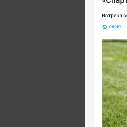
«Спар
Встреча с
СПОРТ