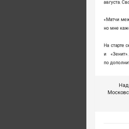
августа. С
«Матчи меж
но мне каже
На старте 
и «Зенит»
по дополни
Над
Московск