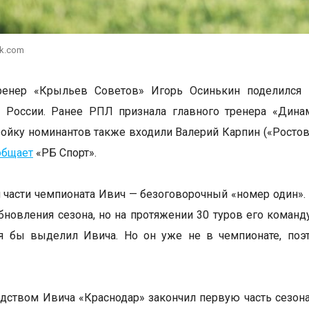
ik.com
ренер «Крыльев Советов» Игорь Осинькин поделился
а России. Ранее РПЛ признала главного тренера «Дин
тройку номинантов также входили Валерий Карпин («Росто
общает
«РБ Спорт».
 части чемпионата Ивич — безоговорочный «номер один».
новления сезона, но на протяжении 30 туров его команду б
 я бы выделил Ивича. Но он уже не в чемпионате, поэ
дством Ивича «Краснодар» закончил первую часть сезона