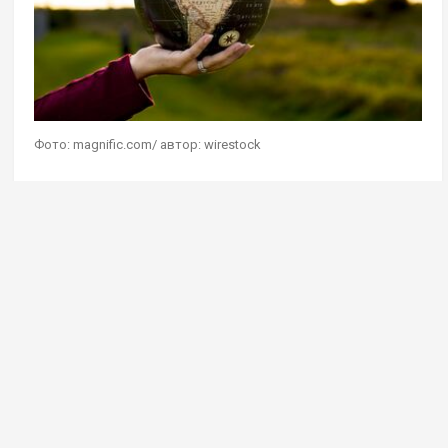
Фото: magnific.com/ автор: wirestock
Геостратег Андрей Школьников в эфире своей
авторской программы на радио Sputnik
дал
комментарий
на мысль о сохранении чистоты
Земли при помощи сокращения населения
планеты. Он считает, что сейчас она прекрасно
справляется с текущей численностью людей,
в ближайшем обозримом будущем более 9 млрд
человек на планете не будет.