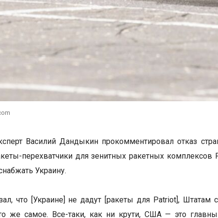
.com
ксперт Василий Дандыкин прокомментировал отказ стра
кеты-перехватчики для зенитных ракетных комплексов Pat
снабжать Украину.
зал, что [Украине] не дадут [ракеты для Patriot], Штат
то же самое. Все-таки, как ни крути, США — это глав