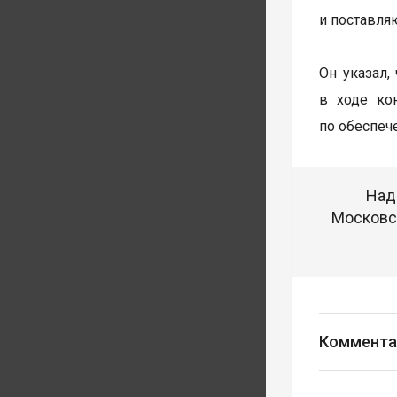
и поставляю
Он указал,
в ходе ко
по обеспеч
Над
Московск
Коммента