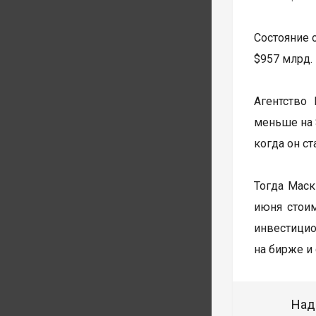
Состояние 
$957 млрд.
Агентство
меньше на 
когда он с
Тогда Маск
июня стоим
инвестици
на бирже и 
Над