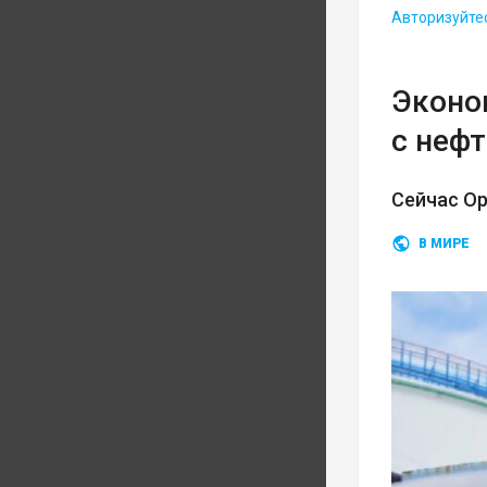
Авторизуйте
Эконом
с неф
Сейчас О
В МИРЕ