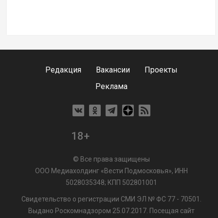
Редакция
Вакансии
Проекты
Реклама
18+
© Все права защищены
ООО Медиахолдинг «Вести Подмосковья», ИНН
5028035348; КПП 502801001
Свидетельство о регистрации СМИ ЭЛ № ФС 77 - 70501.
Выдано Роскомнадзором 25.07.2017. Посещая сайт