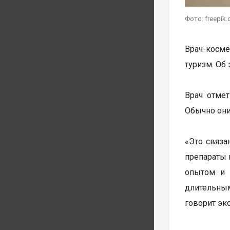
Фото: freepik.
Врач-косме
туризм. Об
Врач отме
Обычно они
«Это связа
препараты 
опытом и 
длительным
говорит экс