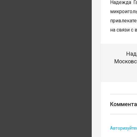
Надежда Га
микроигол
привлекате
на связи с
Над
Московск
Коммента
Авторизуйте