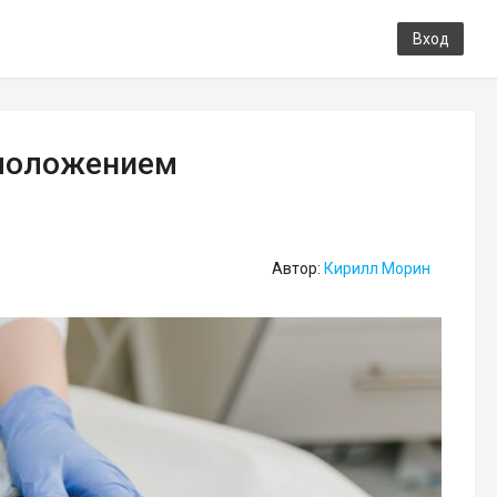
Вход
омоложением
Автор:
Кирилл Морин