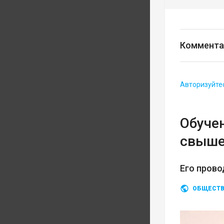
Коммента
Авторизуйте
Обуче
свыше
Его прово
ОБЩЕСТ