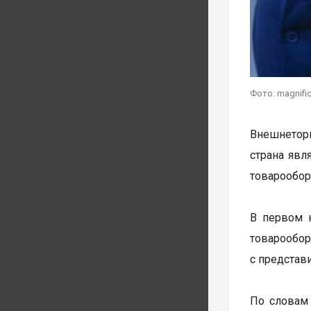
Фото: magnifi
Внешнеторг
страна явл
товарообор
В первом 
товарообо
с представ
По словам