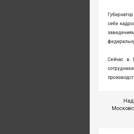
Губернатор
себе кадро
заведения
федеральну
Сейчас в 
сотрудник
производств
Над
Московск