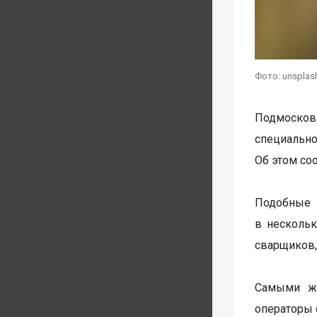
Фото: unsplas
Подмосков
специальн
Об этом со
Подобные 
в нескольк
сварщиков,
Самыми же
операторы 