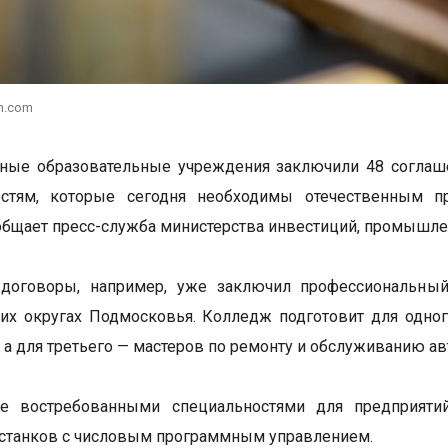
h.com
ные образовательные учреждения заключили 48 соглаше
остям, которые сегодня необходимы отечественным п
общает пресс-служба министерства инвестиций, промышлен
договоры, например, уже заключил профессиональный
их округах Подмосковья. Колледж подготовит для одног
 а для третьего — мастеров по ремонту и обслуживанию а
 востребованными специальностями для предприятий с
станков с числовым программным управлением.