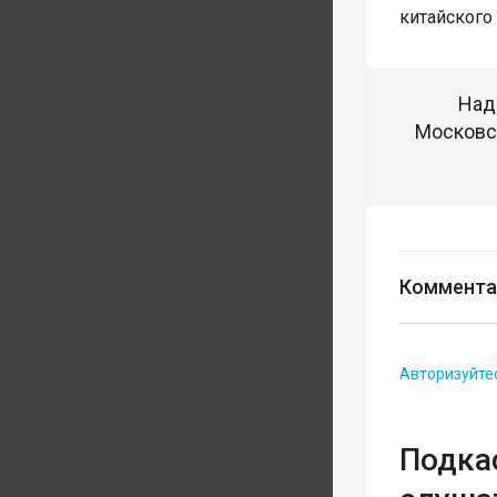
китайского
Над
Московск
Коммента
Авторизуйте
Подка