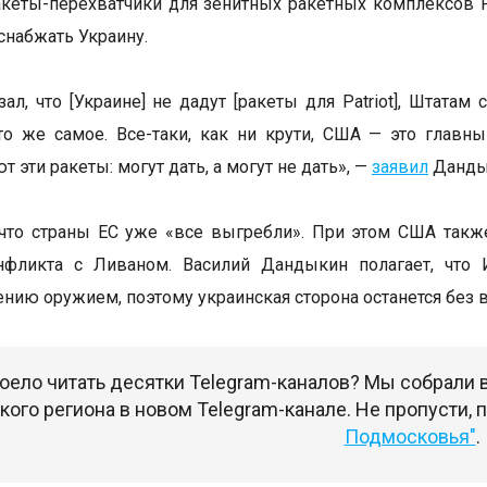
кеты-перехватчики для зенитных ракетных комплексов Pat
снабжать Украину.
зал, что [Украине] не дадут [ракеты для Patriot], Штат
то же самое. Все-таки, как ни крути, США — это глав
т эти ракеты: могут дать, а могут не дать», —
заявил
Дандык
 что страны ЕС уже «все выгребли». При этом США так
нфликта с Ливаном. Василий Дандыкин полагает, что 
ению оружием, поэтому украинская сторона останется без 
оело читать десятки Telegram-каналов? Мы собрали
ого региона в новом Telegram-канале. Не пропусти,
Подмосковья"
.