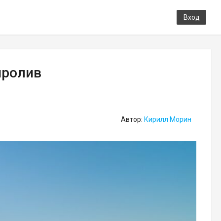
Вход
пролив
Автор:
Кирилл Морин