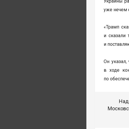
Украины ра
уже нечем 
«Трамп ска
и сказали 
и поставляю
Он указал,
в ходе ко
по обеспеч
Над
Московск