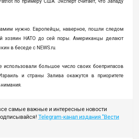
riot по примеру США. Эксперт считает, что Западу
ам самим нужно. Европейцы, наверное, пошли следом
ный хозяин НАТО до сей поры. Американцы делают
ин в беседе с NEWS.ru.
же использовали большое число своих боеприпасов
Израиль и страны Залива окажутся в приоритете
внимания.
 все самые важные и интересные новости
 подписывайся!
Telegram-канал издания "Вести