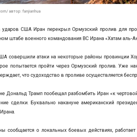
com/ автор: fanjianhua
 ударов США Иран перекрыл Ормузский пролив для прох
ном штабе военного командования ВС Ирана «Хатам аль-Ан
ША совершили атаки на некоторые районы провинции Хо
орое попытается пройти через Ормузский пролив. Уже на
верждает, что судоходство в проливе осуществляется беспр
не Дональд Трамп пообещал разбомбить Иран «к чертовой 
ение сделки. Буквально накануне американский презид
 Ирана.
ны сообщается о локальных боевых действиях, работает 