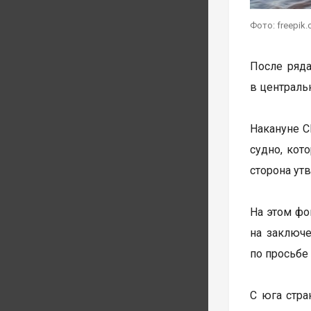
Фото: freepik.
После ряда
в централь
Накануне С
судно, кот
сторона ут
На этом фо
на заключ
по просьбе
С юга стра