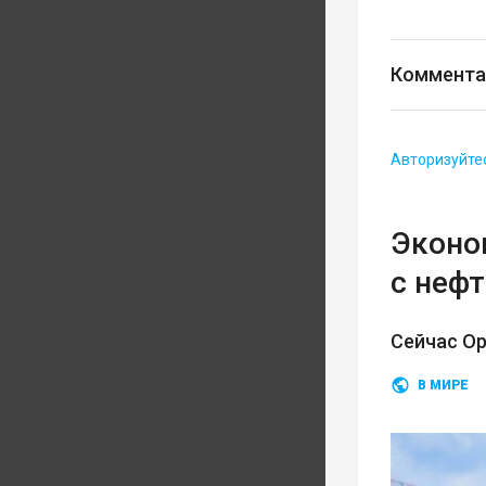
Коммента
Авторизуйте
Эконом
с неф
Сейчас О
В МИРЕ