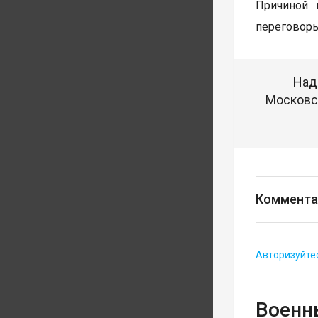
Причиной 
переговоры
Над
Московск
Коммента
Авторизуйте
Военн