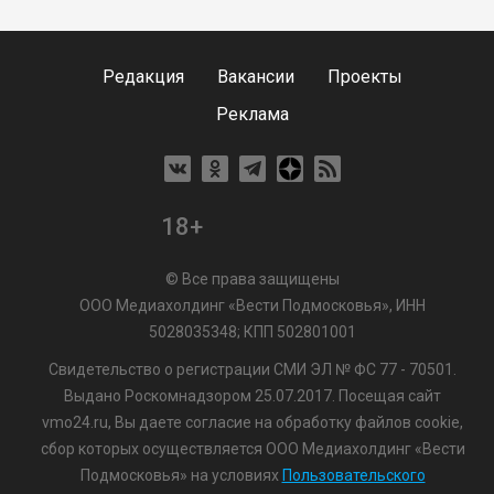
Редакция
Вакансии
Проекты
Реклама
18+
© Все права защищены
ООО Медиахолдинг «Вести Подмосковья», ИНН
5028035348; КПП 502801001
Свидетельство о регистрации СМИ ЭЛ № ФС 77 - 70501.
Выдано Роскомнадзором 25.07.2017. Посещая сайт
vmo24.ru, Вы даете согласие на обработку файлов cookie,
сбор которых осуществляется ООО Медиахолдинг «Вести
Подмосковья» на условиях
Пользовательского