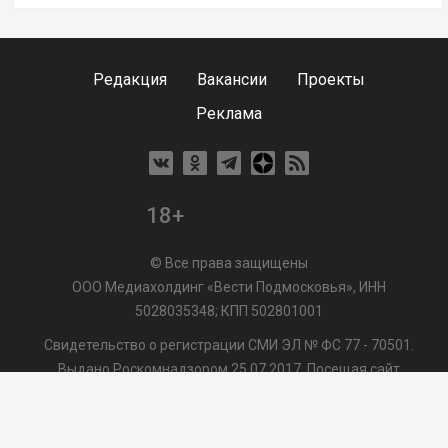
Редакция
Вакансии
Проекты
Реклама
18+
© Все права защищены
ООО Медиахолдинг «Вести Подмосковья», ИНН
5028035348; КПП 502801001
Свидетельство о регистрации СМИ ЭЛ № ФС 77 - 70501.
Выдано Роскомнадзором 25.07.2017. Посещая сайт
vmo24.ru, Вы даете согласие на обработку файлов cookie,
сбор которых осуществляется ООО Медиахолдинг «Вести
Подмосковья» на условиях
Пользовательского