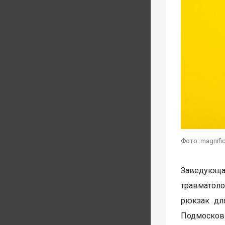
Фото: magnifi
Заведующа
травматоло
рюкзак дл
Подмосковь