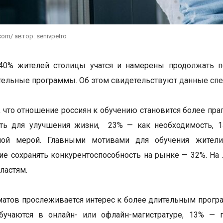
com/ автор: senivpetro
40% жителей столицы учатся и намерены продолжать по
тельные программы. Об этом свидетельствуют данные сп
, что отношение россиян к обучению становится более п
ть для улучшения жизни, 23% — как необходимость, 
ной мерой. Главными мотивами для обучения жите
ие сохранять конкурентоспособность на рынке — 32%. На 
ластям.
атов прослеживается интерес к более длительным прогр
бучаются в онлайн- или офлайн-магистратуре, 13% — 