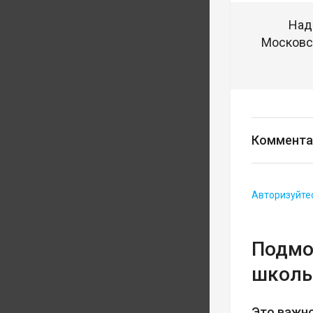
Над
Московск
Коммента
Авторизуйте
Подмо
школь
Это важно