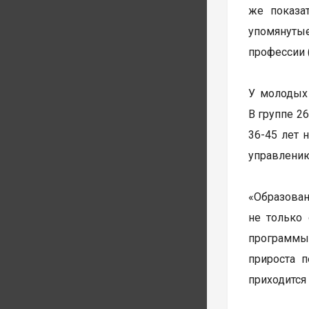
же показа
упомянутые
профессии 
У молодых 
В группе 2
36-45 лет 
управлению
«Образован
не только 
программы.
прироста 
приходится