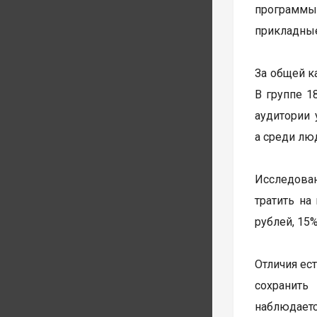
программы
прикладные
За общей к
В группе 1
аудитории 
а среди люд
Исследован
тратить на
рублей, 15%
Отличия ес
сохранить
наблюдает