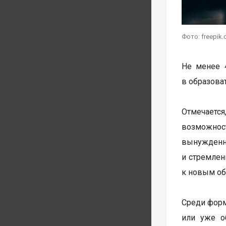
Фото: freepik.
Не менее 
в образова
Отмечается
возможнос
вынужден
и стремлен
к новым об
Среди форм
или уже о